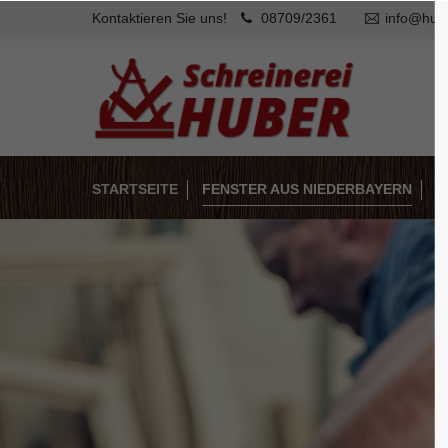
Kontaktieren Sie uns!
08709/2361
info@hube
Login
Supp
Benutzername
Lorem ip
2
STARTSEITE
FENSTER AUS NIEDERBAYERN
T
Passwort
We offer
Anmelden
Mon - F
Register
|
Lost your password?