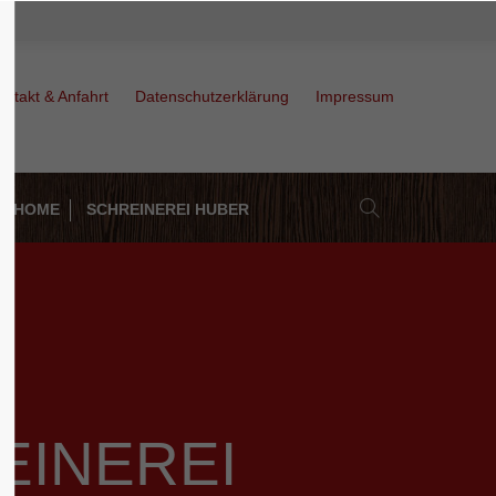
About us
ontakt & Anfahrt
Datenschutzerklärung
Impressum
Lorem ipsum dolor sit amet,
consectetuer adipiscing elit.
Aenean commodo ligula eget dolor.
Aenean massa. Cum sociis natoque
Y HOME
SCHREINEREI HUBER
penatibus et magnis dis parturient
montes, nascetur ridiculus mus. Donec
quam felis, ultricies nec.
EINEREI