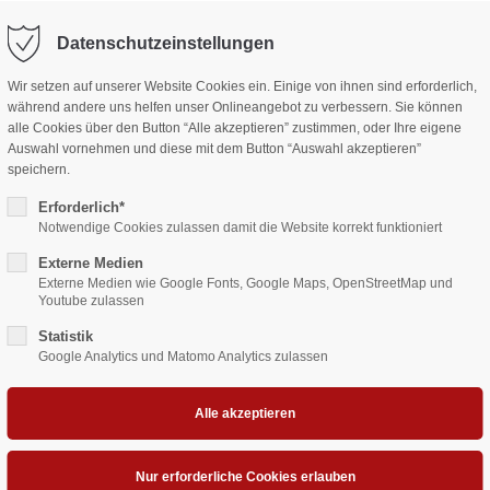
r-schreinerei-buch.de
Datenschutzeinstellungen
ort
Get in touch
Wir setzen auf unserer Website Cookies ein. Einige von ihnen sind erforderlich,
Jobs
K
während andere uns helfen unser Onlineangebot zu verbessern. Sie können
sum dolor sit amet:
Cybersteel Inc.
alle Cookies über den Button “Alle akzeptieren” zustimmen, oder Ihre eigene
376-293 City Road, Suite 600
Auswahl vornehmen und diese mit dem Button “Auswahl akzeptieren”
San Francisco, CA 94102
speichern.
4h
ÜREN AUS NIEDERBAYERN
WINTERGARTENELEMENTE
EAS
Erforderlich*
/ 365days
Have any questions?
Notwendige Cookies zulassen damit die Website korrekt funktioniert
+44 1234 567 890
Externe Medien
Externe Medien wie Google Fonts, Google Maps, OpenStreetMap und
Drop us a line
Youtube zulassen
info@yourdomain.com
 support for our customers
Statistik
ri 8:00am - 5:00pm
(GMT +1)
Google Analytics und Matomo Analytics zulassen
SCHR