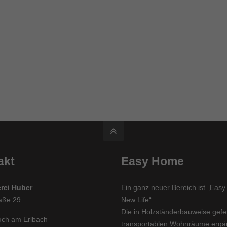
akt
Easy Home
rei Huber
Ein ganz neuer Bereich ist „Eas
aße 29
New Life“.
Die in Holzständerbauweise gefer
ch am Erlbach
transportablen Wohnräume erg