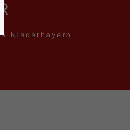
R
us Niederbayern